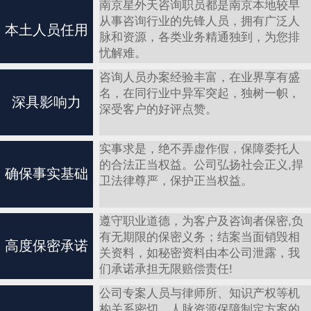
南京星外天咨询职员都是南京本地较早
从事咨询行业的先锋人员，拥有广泛人
本土人员任用
脉和资源，各类业务精通独到，为您排
忧解难。
咨询人员办案经验丰富，在业界享有盛
名，在同行业中异军突起，独树一帜，
深具影响力
深受客户的好评点赞。
实事求是，绝不弄虚作假，保障委托人
的合法正当权益。公司弘扬社会正义,捍
确保事实基础
卫法律尊严，保护正当权益。
遵守职业道德，为客户及咨询者保密,负
有无期限的保密义务；结案当面销毁相
高度保密承诺
关资料，如秘密资料由本公司泄露，我
们承诺承担无限赔偿责任!
公司专案人员与律师所、知识产权等机
构关系密切，人脉资源保障制定方案的