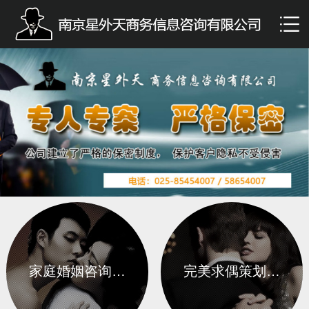
家庭婚姻咨询…
完美求偶策划…