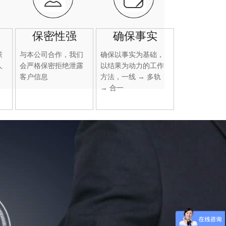
保密性强
确保事实
获
与本公司合作，我们
确保以事实为基础，
人
会严格保密拒绝泄露
以结果为动力的工作
客户信息
方法，一线 → 多轨
→ 合一