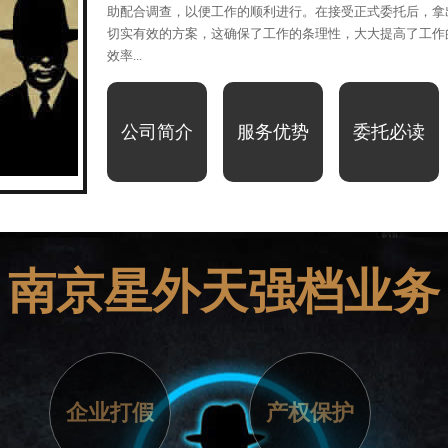
助配合调查，以便工作的顺利进行。在接受正式委托后，拿
切实有效的方案，这确保了工作的条理性，大大提高了工作
效率...
公司简介
服务优势
委托必读
1
2
南京星外天强档业务
企业打假
产权保护