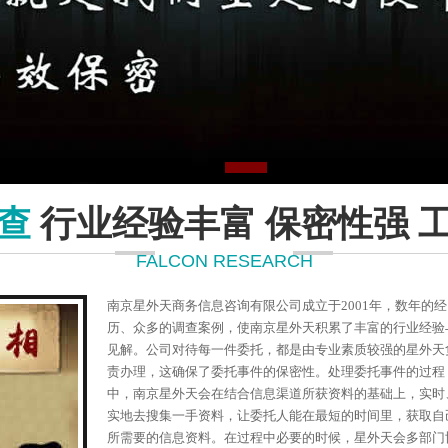
查
行业经验丰富 保密性强 
FALCON RESEARCH
南京星外天商务信息咨询有限公司成立于2001年，数年的经
历、众多的调查案例，使南京星外天积累了丰富的行业经验
见解。公司对待每一件委托，都是由专业素质较强的星外天
责办理，这确保了委托事件的保密性。处理委托事件的过程
中，南京星外天会在结合信息渠道所获资料的基础上，实时
实地去搜集一手资料，让委托人能在最短的时间里，获取自
所需要的信息资料。在过程中必要的时候，星外天会多部门