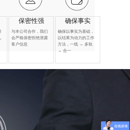
保密性强
确保事实
获
与本公司合作，我们
确保以事实为基础，
人
会严格保密拒绝泄露
以结果为动力的工作
客户信息
方法，一线 → 多轨
→ 合一