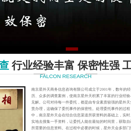
查
行业经验丰富 保密性强 
FALCON RESEARCH
南京星外天商务信息咨询有限公司成立于2001年，数年的经
历、众多的调查案例，使南京星外天积累了丰富的行业经验
见解。公司对待每一件委托，都是由专业素质较强的星外天
责办理，这确保了委托事件的保密性。处理委托事件的过程
中，南京星外天会在结合信息渠道所获资料的基础上，实时
实地去搜集一手资料，让委托人能在最短的时间里，获取自
所需要的信息资料。在过程中必要的时候，星外天会多部门