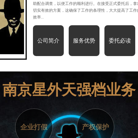
助配合调查，以便工作的顺利进行。在接受正式委托后，拿
切实有效的方案，这确保了工作的条理性，大大提高了工作
效率...
公司简介
服务优势
委托必读
1
2
南京星外天强档业务
企业打假
产权保护