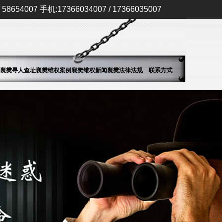
58654007 手机:17366034007 / 17366035007
襄樊寻人查址
襄樊维权案例
襄樊维权新闻
襄樊法律法规
联系方式