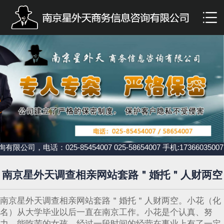
：025-85454007 025-58654007 手机:1736603
南京星外天调查相亲网站套路＂婚托＂人财两空
南京星外天调查相亲网站套路＂婚托＂人财两空。小花（化
名）从大学毕业以后一直在南京工作。小花是个认真、努
力、能吃苦的女孩，经过一段时间的经营在事业上有了一定