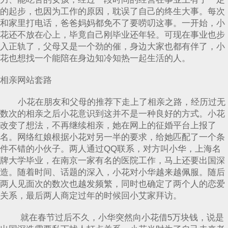
的起步，也因为工作的原因，耽误了自己的终生大事。每次
和家里打电话，爸爸妈妈都免不了要唠叨这事。一开始，小
花还不放在心上，毕竟自己刚毕业还年轻。可现在事业也步
入正轨了，父母又是一个劲的催，身边大家也都有伴了，小
花也想找一个能陪在身边知冷知热一起生活的人。
相亲网站套路
小花在朋友和父母的推荐下走上了相亲之路，经历过无
数次的相亲之后小花意识到这并不是一种良好的方式。小花
改变了想法，不再继续相亲，她在网上的征婚平台上报了
名。网络红娘根据小花对另一半的要求，给她匹配了一个条
件不错的小伙子。两人通过QQ联系，对方叫小华，上海名
牌大学毕业，在南京一家有名的医院工作，马上还要出国深
造。随着时间、话题的深入，小花对小华越来越佩服。随后
两人见面次的数次也越发频繁，同时也确定了两个人的恋爱
关系，最后两人商定过年的时候回小艾家拜访。
就在春节过后不久，小华突然向小花借5万块钱，说是