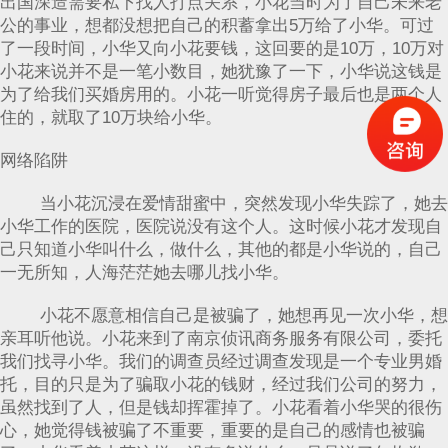
出国深造需要私下找人打点关系，小花当时为了自己未来老
公的事业，想都没想把自己的积蓄拿出5万给了小华。可过
了一段时间，小华又向小花要钱，这回要的是10万，10万对
小花来说并不是一笔小数目，她犹豫了一下，小华说这钱是
为了给我们买婚房用的。小花一听觉得房子最后也是两个人
住的，就取了10万块给小华。
网络陷阱
当小花沉浸在爱情甜蜜中，突然发现小华失踪了，她去
小华工作的医院，医院说没有这个人。这时候小花才发现自
己只知道小华叫什么，做什么，其他的都是小华说的，自己
一无所知，人海茫茫她去哪儿找小华。
小花不愿意相信自己是被骗了，她想再见一次小华，想
亲耳听他说。小花来到了南京侦讯商务服务有限公司，委托
我们找寻小华。我们的调查员经过调查发现是一个专业男婚
托，目的只是为了骗取小花的钱财，经过我们公司的努力，
虽然找到了人，但是钱却挥霍掉了。小花看着小华哭的很伤
心，她觉得钱被骗了不重要，重要的是自己的感情也被骗