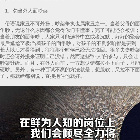
1、勿当外人面吵架
俗语说家丑不可外扬，吵架争执也属家丑之一。当着父母的面
争吵，无论什么原因都会觉得你们不懂事，完了可能还会被训；
当着朋友的面争吵，人家只可能选择中立或者沉默，好好的聚会
最后尴尬至极;当着孩子的面争吵，对孩子的不良影响都是要到
长大以后才看得到，往往那个时候已经无法挽回。很多夫妻吵架
时还会请外援来证明自己没错，然而这些“外人”的参与，只会让
吵架升级。而且，在外人面前，一方想认错都拉不下面子，只能
硬吵。另外，有一种百试不爽的方法就是，想服软，又拉不下面
子，那就啥都别说，直接抱住他就好。