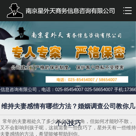
司，电话：025-85454007 025-58654007 手机:173
维持夫妻感情有哪些方法？婚姻调查公司教你几
常年的夫妻相处久了多少都会产生口角，但如何才能吵不散，
个小技巧
又不会影响到孩子呢，这就需要一些技巧了，星外天有一些维持
夫妻感情的方法，希望能够帮助到你。