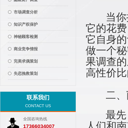
市场调查分析
当你挑
知识产权保护
它的花费
它自身的
神秘顾客检测
做一个秘
商业竞争情报
果调查的
完美求偶策划
高性价比
失恋挽救策划
二、
联系我们
CONTACT US
最先，
全国咨询热线
人们和南
17366034007