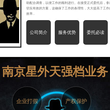
助配合调查，以便工作的顺利进行。在接受正式委托后，拿
切实有效的方案，这确保了工作的条理性，大大提高了工作
效率...
公司简介
服务优势
委托必读
1
2
南京星外天强档业务
企业打假
产权保护