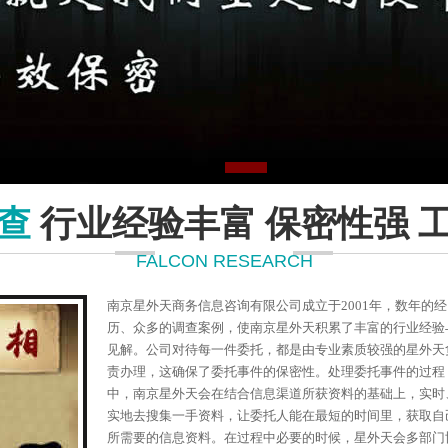
查
行业经验丰富 保密性强 
FALCON RESEARCH
南京星外天商务信息咨询有限公司成立于2001年，数年的经
历、众多的调查案例，使南京星外天积累了丰富的行业经验
见解。公司对待每一件委托，都是由专业素质较强的星外天
责办理，这确保了委托事件的保密性。处理委托事件的过程
中，南京星外天会在结合信息渠道所获资料的基础上，实时
实地去搜集一手资料，让委托人能在最短的时间里，获取自
所需要的信息资料。在过程中必要的时候，星外天会多部门