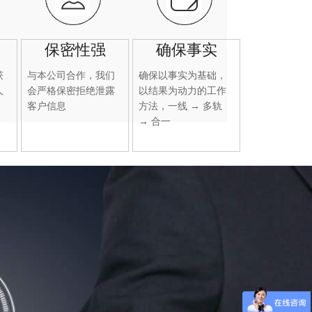
保密性强
确保事实
获
与本公司合作，我们
确保以事实为基础，
人
会严格保密拒绝泄露
以结果为动力的工作
客户信息
方法，一线 → 多轨
→ 合一