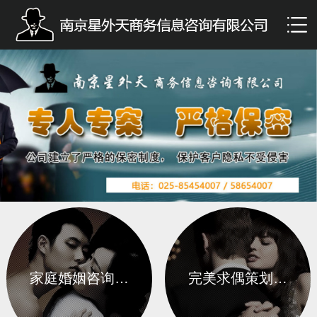
家庭婚姻咨询…
完美求偶策划…