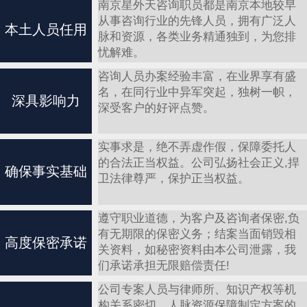
南京星外天咨询职员都是南京本地较早
从事咨询行业的先锋人员，拥有广泛人
本土人员任用
脉和资源，各类业务精通独到，为您排
忧解难。
咨询人员办案经验丰富，在业界享有盛
名，在同行业中异军突起，独树一帜，
深具影响力
深受客户的好评点赞。
实事求是，绝不弄虚作假，保障委托人
的合法正当权益。公司弘扬社会正义,捍
确保事实基础
卫法律尊严，保护正当权益。
遵守职业道德，为客户及咨询者保密,负
有无期限的保密义务；结案当面销毁相
高度保密承诺
关资料，如秘密资料由本公司泄露，我
们承诺承担无限赔偿责任!
公司专案人员与律师所、知识产权等机
构关系密切，人脉资源保障制定方案的