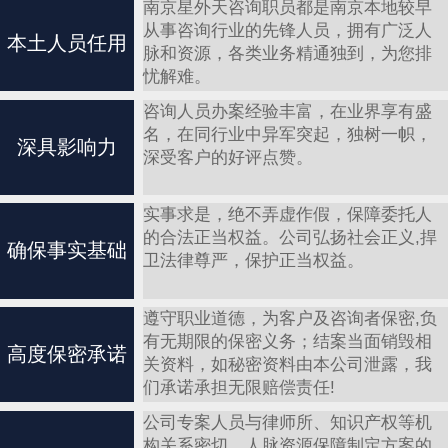
南京星外天咨询职员都是南京本地较早
从事咨询行业的先锋人员，拥有广泛人
本土人员任用
脉和资源，各类业务精通独到，为您排
忧解难。
咨询人员办案经验丰富，在业界享有盛
名，在同行业中异军突起，独树一帜，
深具影响力
深受客户的好评点赞。
实事求是，绝不弄虚作假，保障委托人
的合法正当权益。公司弘扬社会正义,捍
确保事实基础
卫法律尊严，保护正当权益。
遵守职业道德，为客户及咨询者保密,负
有无期限的保密义务；结案当面销毁相
高度保密承诺
关资料，如秘密资料由本公司泄露，我
们承诺承担无限赔偿责任!
公司专案人员与律师所、知识产权等机
构关系密切，人脉资源保障制定方案的