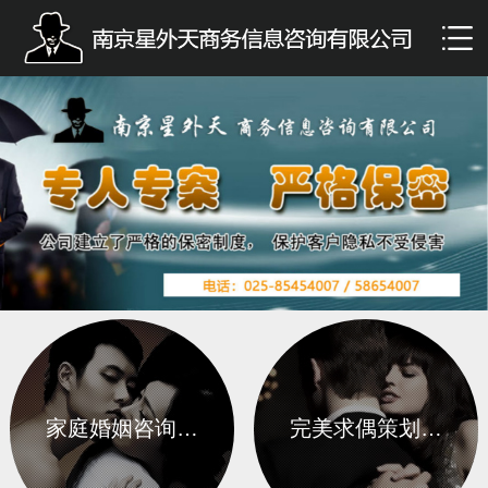
家庭婚姻咨询…
完美求偶策划…