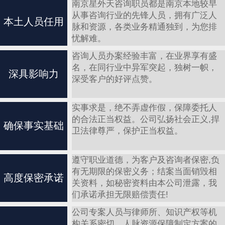
南京星外天咨询职员都是南京本地较早
从事咨询行业的先锋人员，拥有广泛人
本土人员任用
脉和资源，各类业务精通独到，为您排
忧解难。
咨询人员办案经验丰富，在业界享有盛
名，在同行业中异军突起，独树一帜，
深具影响力
深受客户的好评点赞。
实事求是，绝不弄虚作假，保障委托人
的合法正当权益。公司弘扬社会正义,捍
确保事实基础
卫法律尊严，保护正当权益。
遵守职业道德，为客户及咨询者保密,负
有无期限的保密义务；结案当面销毁相
高度保密承诺
关资料，如秘密资料由本公司泄露，我
们承诺承担无限赔偿责任!
公司专案人员与律师所、知识产权等机
构关系密切，人脉资源保障制定方案的