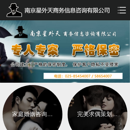
家庭婚姻咨询…
完美求偶策划…